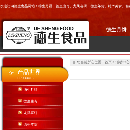
欢迎访问德生食品网站！
德生月饼
、
德生曲奇
、
龙凤喜饼
、
德生年货
、
特产美食
、
糕
德生月饼
您当前所在位置：
首页
> 活动中心
产品世界
PRODUCTS
德生月饼
德生曲奇
龙凤喜饼
德生年货